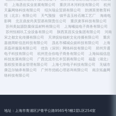
司
上海丞佐实业发展有限公司
重庆洋木河科技有限公司
杭州
天赢网络科技有限公司
绍兴瑞众贸易有限公司
韵洲英资教育科
技（北京）有限公司
天气预报
镇平县玉栓石雕工艺厂
海南电
影网
北京鼎发尚美贸易有限责任公司
重庆麦享科技有限公司
苏州美如源防腐保温材料有限公司
上海曦挞电子商务有限公司
苏州恒精玖工业设备有限公司
陕西英昌实业集团有限公司
河南
宋之都文化传播有限公司
天津缤纷钱柜文化传播有限公司
重庆
嘉德周昕信息科技有限公司
茂名市橘城众娱科技有限公司
上海
辰磊祥服装有限公司
优告（深圳）网络科技有限公司
郑州升通
电子科技有限公司
杭州意合你电子商务有限公司
上海灿福信息
科技发展有限公司
广西北流市亿丰贸易有限公司
福盈（湖北）
股权投资基金管理有限公司
上海七华电子科技有限公司
无锡市
康迈尔轴承有限公司
广州市优眠心理咨询有限公司
南京拓鑫网
络科技有限公司
地址：上海市青浦区沪青平公路9565号1幢2层L区254室