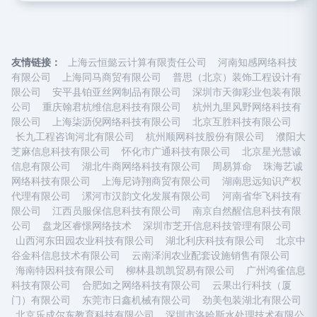
友情链接：
上海云恒懿云计算有限责任公司
河南知感网络科技
有限公司
上海同马商贸有限公司
普思（北京）装饰工程设计有
限公司
安平县铂亚丝网制品有限公司
深圳市天御彩业包装有限
公司
重庆翰君杭维信息科技有限公司
杭州九里风野网络科技有
限公司
上海柒沥倪网络科技有限公司
北京互胜科技有限公司
长九工程咨询河北有限公司
杭州顺网科技股份有限公司
濮阳大
芝麻信息科技有限公司
怀化市广通科技有限公司
北京星光慧诚
信息有限公司
湖北牛商网络科技有限公司
周易算命
珠海艺诚
网络科技有限公司
上海尼诗翔商贸有限公司
湖南思远知识产权
代理有限公司
漯河市汉韵文化发展有限公司
河南省华飞科技有
限公司
江西员服保信息科技有限公司
南京自然醒信息科技有限
公司
盘龙区睿憬网络技术
深圳市芝开信息科技管理有限公司
山西河东田园农业科技有限公司
湖北利庆科技有限公司
北京中
谷金科信息技术有限公司
云南泽润农业配套设施销售有限公司
海南特因科技有限公司
柳林县凯凯贸易有限公司
广州鸿雀信息
科技有限公司
合肥如之网络科技有限公司
云果出行科技（厦
门）有限公司
东莞市日鑫机械有限公司
劲美包装湖北有限公司
北京乐成尔东教育科技有限公司
深圳市洛哈斯水处理技术有限公